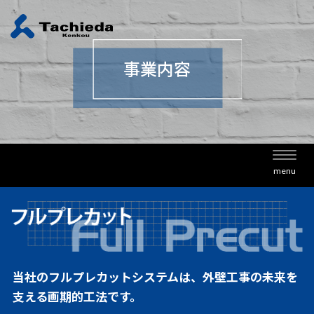
事業内容
Toggl
menu
navig
当社のフルプレカットシステムは、
外壁工事の未来を
支える画期的工法です。