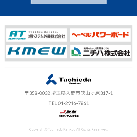
〒358-0032 埼玉県入間市狭山ヶ原317-1
TEL 04-2946-7861
Copyright© Tachieda Kenkou All Rights Reserved.