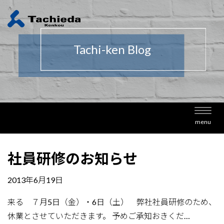
Tachi-ken Blog
Toggl
menu
navig
社員研修のお知らせ
2013年6月19日
来る ７月5日（金）・6日（土） 弊社社員研修のため、
休業とさせていただきます。 予めご承知おきくだ…