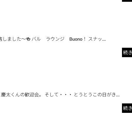
！
しました～🍻 バル ラウンジ Buono！ スナッ…
続
と慶太くんの歓迎会。 そして・・・ とうとうこの日がき…
続