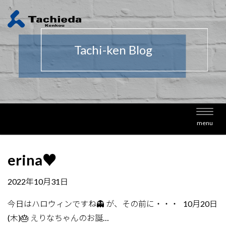
Tachi-ken Blog
Toggl
menu
navig
erina♥
2022年10月31日
今日はハロウィンですね👻 が、その前に・・・ 10月20日
(木)🎂 えりなちゃんのお誕…