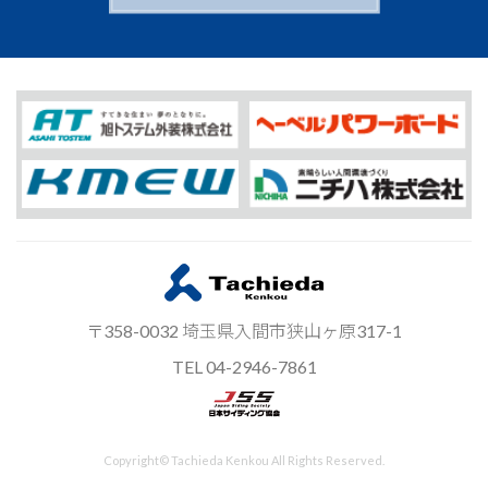
〒358-0032 埼玉県入間市狭山ヶ原317-1
TEL 04-2946-7861
Copyright© Tachieda Kenkou All Rights Reserved.