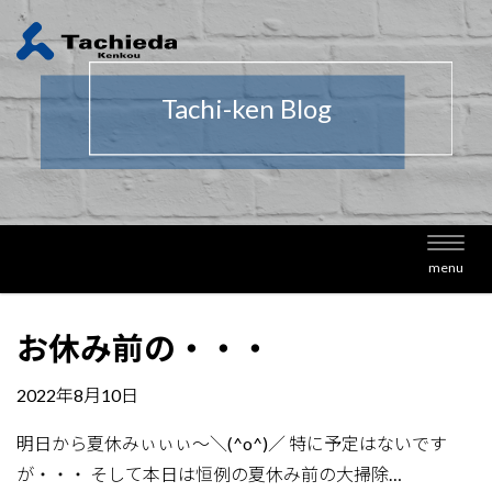
Tachi-ken Blog
Toggl
menu
navig
お休み前の・・・
2022年8月10日
明日から夏休みぃぃぃ～＼(^o^)／ 特に予定はないです
が・・・ そして本日は恒例の夏休み前の大掃除…