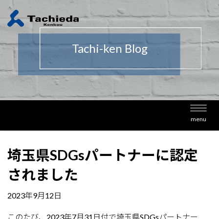
Tachi-ken Blog
Toggl
menu
navig
埼玉県SDGsパートナーに認定
されました
2023年9月12日
このたび、2023年7月31日付で埼玉県SDGsパートナー