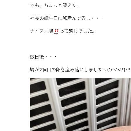
でも、ちょっと笑えた。
社長の誕生日に卵産んでるし・・・
ナイス、鳩
って感じでした。
数日後・・・
鳩が2個目の卵を産み落としましたヽ(´>∀<`*)ﾉ!!