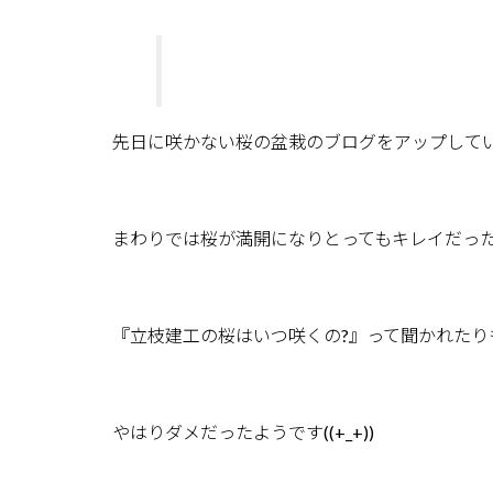
先日に咲かない桜の盆栽のブログをアップして
まわりでは桜が満開になりとってもキレイだっ
『立枝建工の桜はいつ咲くの?』って聞かれたり
やはりダメだったようです((+_+))