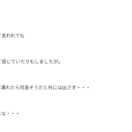
て言われても
て信じていたりもしましたが。
に濡れたら可哀そうだと外には出さず・・・
よな・・・